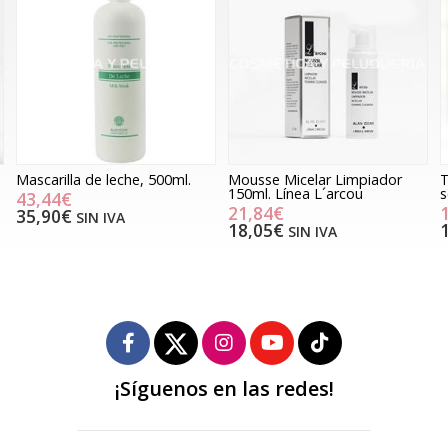
Mascarilla de leche, 500ml.
Mousse Micelar Limpiador
T
150ml. Línea L´arcou
s
43,44€
21,84€
35,90€
SIN IVA
18,05€
SIN IVA
¡Síguenos en las redes!