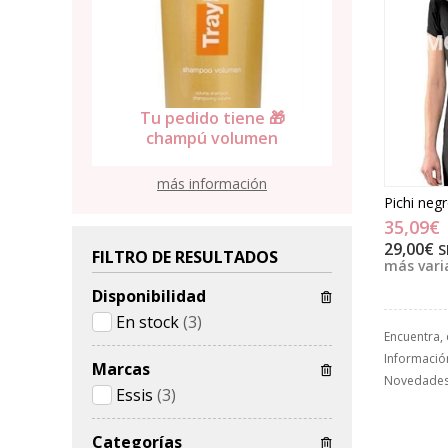
Tu pedido tiene 🎁
Tu pedid
ene 🎁
ampollas caída Violett-
toalla 
lumen
10
alg
más información
Pichi negr
35,09€
29,00€
S
FILTRO DE RESULTADOS
más vari
Disponibilidad
En stock
(3)
Encuentra,
Información
Marcas
Novedades,
Essis
(3)
Categorías