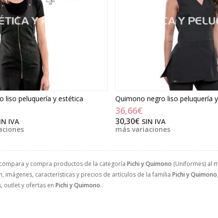
o tiene 🎁
roja 100%
odón
o liso peluquería y estética
Quimono negro liso peluquería y
36,66€
30,30€
IN IVA
SIN IVA
aciones
más variaciones
 compara y compra productos de la categoría
Pichi y Quimono
(Uniformes) al m
, imágenes, características y precios de artículos de la familia
Pichi y Quimono
 outlet y ofertas en
Pichi y Quimono
.