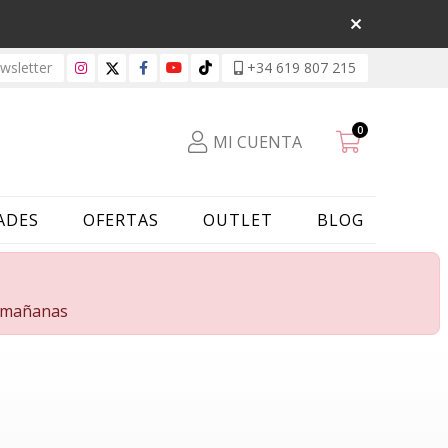
sletter
+34 619 807 215
0
MI CUENTA
ADES
OFERTAS
OUTLET
BLOG
s mañanas