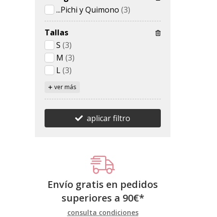
...Pichi y Quimono
(3)
Tallas
S
(3)
M
(3)
L
(3)
ver más
aplicar filtro
Envío gratis en pedidos
superiores a
90
€
*
consulta condiciones