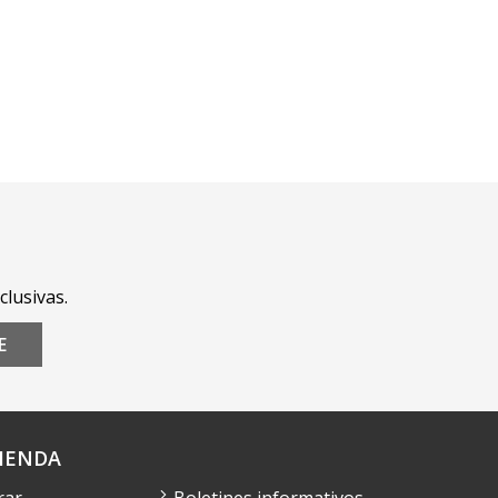
clusivas.
E
IENDA