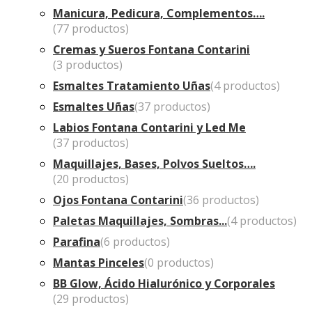
Manicura, Pedicura, Complementos….
(77 productos)
Cremas y Sueros Fontana Contarini
(3 productos)
Esmaltes Tratamiento Uñas
(4 productos)
Esmaltes Uñas
(37 productos)
Labios Fontana Contarini y Led Me
(37 productos)
Maquillajes, Bases, Polvos Sueltos….
(20 productos)
Ojos Fontana Contarini
(36 productos)
Paletas Maquillajes, Sombras...
(4 productos)
Parafina
(6 productos)
Mantas Pinceles
(0 productos)
BB Glow, Ácido Hialurónico y Corporales
(29 productos)