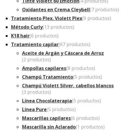
Tinte Violett 60 Emotion
(4 productos)
Oxidantes en Crema Cleybell
(7 productos)
Tratamiento Plex. Violett Plex
(9 productos)
Método Curly
(13 productos)
K18 hair
(6 productos)
Tratamiento capilar
(67 productos)
Aceite de Argán y Cáscara de Arroz
(2 productos)
Ampollas capilares
(8 productos)
Champú Tratamiento
(5 productos)
Champú Violett Silver, cabellos blancos
(3 productos)
Línea Chocolaterapia
(5 productos)
Línea Pure
(5 productos)
Mascarillas capilares
(6 productos)
Mascarilla sin Aclarado
(1 productos)