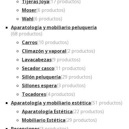
Tijeras Joya
(17 productos)
Moser
(6 productos)
Wahl
(6 productos)
Aparatología y mobiliario peluquería
(68 productos)
Carros
(10 productos)
Climazón y vaporal
(2 productos)
Lavacabezas
(9 productos)
Secador casco
(11 productos)
Sillón peluquería
(29 productos)
Sillones espera
(3 productos)
Tocadores
(4 productos)
Aparatología y mobiliario estética
(51 productos)
Aparatología Estética
(22 productos)
Mobiliario Estética
(29 productos)
Recepciones
(3 productos)