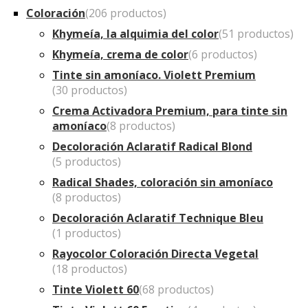
Coloración
(206 productos)
Khymeía, la alquimia del color
(51 productos)
Khymeía, crema de color
(6 productos)
Tinte sin amoníaco. Violett Premium
(30 productos)
Crema Activadora Premium, para tinte sin
amoníaco
(8 productos)
Decoloración Aclaratif Radical Blond
(5 productos)
Radical Shades, coloración sin amoníaco
(8 productos)
Decoloración Aclaratif Technique Bleu
(1 productos)
Rayocolor Coloración Directa Vegetal
(18 productos)
Tinte Violett 60
(68 productos)