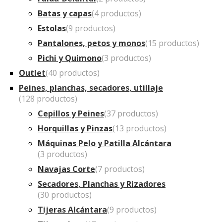
Batas y capas
(4 productos)
Estolas
(9 productos)
Pantalones, petos y monos
(15 productos)
Pichi y Quimono
(3 productos)
Outlet
(40 productos)
Peines, planchas, secadores, utillaje
(128 productos)
Cepillos y Peines
(37 productos)
Horquillas y Pinzas
(13 productos)
Máquinas Pelo y Patilla Alcántara
(3 productos)
Navajas Corte
(7 productos)
Secadores, Planchas y Rizadores
(30 productos)
Tijeras Alcántara
(9 productos)