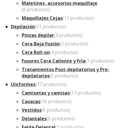
Maletines, accesorios maquillaje
(6 productos)
Maquillajes Cejas
(11 productos)
Depilación
(21 productos)
Pinzas depilar
(3 productos)
Cera Baja Fusión
(2 productos)
Cera Roll-on
(4 productos)
Fusores Cera Caliente y Fría
(7 productos)
Tratamientos Post-depilatorios y Pre-
depilatorios
(5 productos)
Uniformes
(77 productos)
Camisetas y camisas
(17 productos)
Casacas
(16 productos)
Vestidos
(6 productos)
Delantales
(5 productos)
Falda-Delantal
(2 productos)