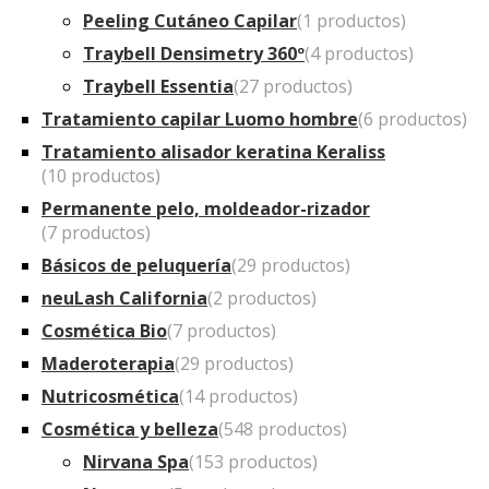
Peeling Cutáneo Capilar
(1 productos)
Traybell Densimetry 360º
(4 productos)
Traybell Essentia
(27 productos)
Tratamiento capilar Luomo hombre
(6 productos)
Tratamiento alisador keratina Keraliss
(10 productos)
Permanente pelo, moldeador-rizador
(7 productos)
Básicos de peluquería
(29 productos)
neuLash California
(2 productos)
Cosmética Bio
(7 productos)
Maderoterapia
(29 productos)
Nutricosmética
(14 productos)
Cosmética y belleza
(548 productos)
Nirvana Spa
(153 productos)