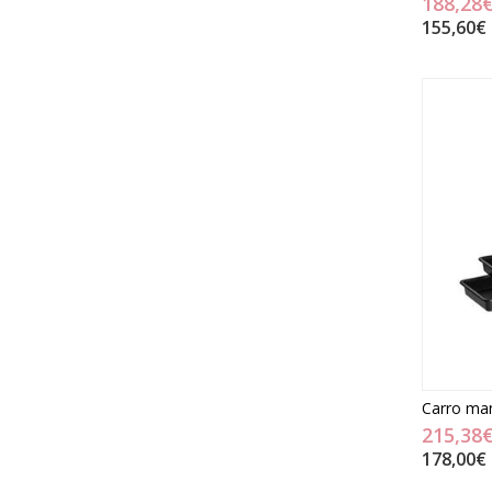
188,28
155,60€
Carro man
215,38
178,00€