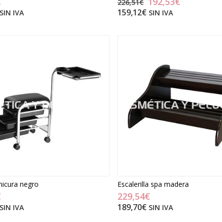
€
192,53€
226,51€
159,12€
SIN IVA
SIN IVA
icura negro
Escalerilla spa madera
€
229,54€
189,70€
SIN IVA
SIN IVA