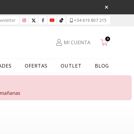
sletter
+34 619 807 215
0
MI CUENTA
ADES
OFERTAS
OUTLET
BLOG
s mañanas