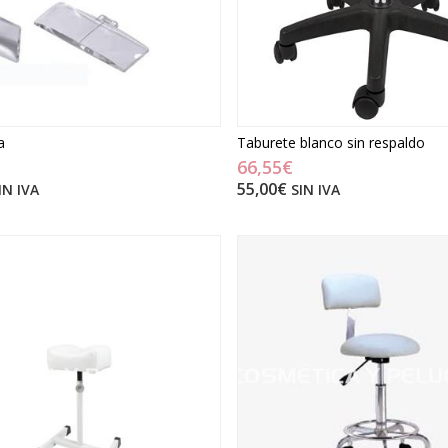
o tiene 🎁
roja 100%
odón
a
Taburete blanco sin respaldo
66,55€
55,00€
IN IVA
SIN IVA