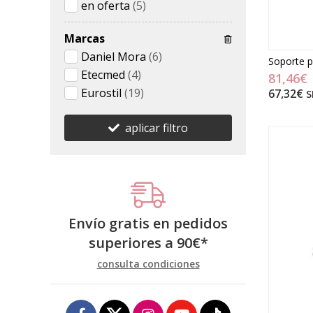
en oferta
(5)
Marcas
Daniel Mora
(6)
Soporte p
Etecmed
(4)
81,46€
Eurostil
(19)
67,32€
S
aplicar filtro
Envío gratis en pedidos
superiores a
90
€
*
consulta condiciones