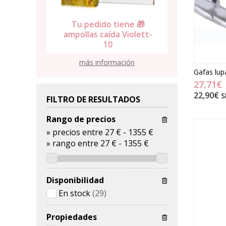
Tu pedido tiene 🎁
Tu pedid
ene 🎁
ampollas caída Violett-
toalla 
lumen
10
alg
más información
Gafas lup
27,71€
22,90€
S
FILTRO DE RESULTADOS
Rango de precios
»
precios entre 27 €
-
1355 €
»
rango entre
27
€
-
1355
€
Disponibilidad
En stock
(29)
Propiedades