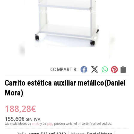
COMPARTIR:
Carrito estética auxiliar metálico
(Daniel
Mora)
188,28
€
155,60
€
SIN IVA
Las modalidades de
envío
y de
pago
pueden variar el importe final del pedido.
Ref.:
carro DM ref 1310
Marca:
Daniel Mora