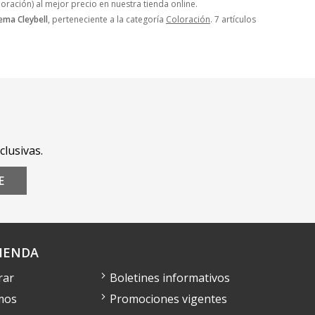
oración) al mejor precio en nuestra tienda online.
ema Cleybell
, perteneciente a la categoría
Coloración
. 7 artículos
clusivas.
E
IENDA
rar
Boletines informativos
mos
Promociones vigentes