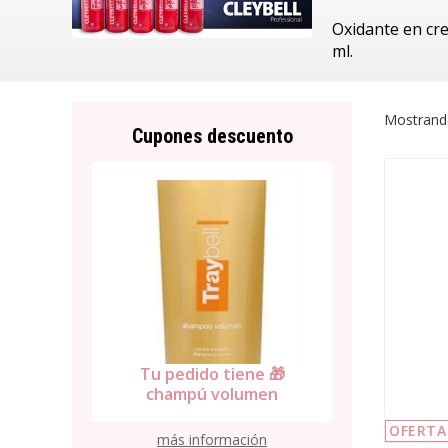
Oxidante en cre
ml.
Mostrand
Cupones descuento
Tu pedido tiene 🎁
Tu pedid
ene 🎁
ampollas caída Violett-
toalla 
lumen
10
alg
OFERTA
más información