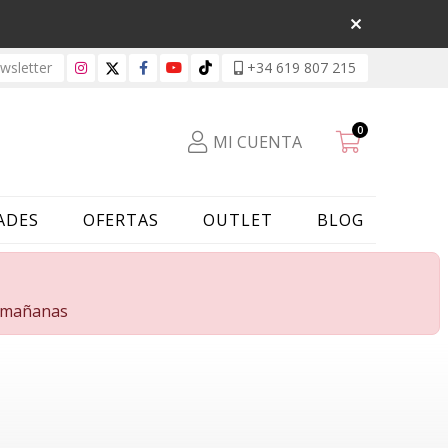
sletter
+34 619 807 215
0
MI CUENTA
ADES
OFERTAS
OUTLET
BLOG
s mañanas