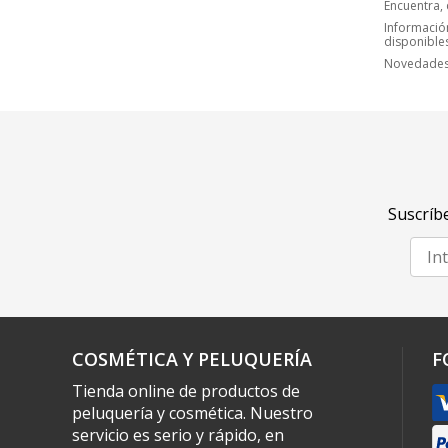
Encuentra,
Información
disponible
Novedades,
Suscríbe
COSMÉTICA Y PELUQUERÍA
F
Tienda online de productos de
peluquería y cosmética. Nuestro
servicio es serio y rápido, en