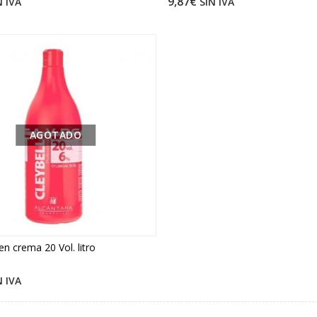
9,87€
N IVA
SIN IVA
AGOTADO
en crema 20 Vol. litro
N IVA