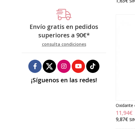
1,63€
SI
Envío gratis en pedidos
superiores a
90
€
*
consulta condiciones
¡Síguenos en las redes!
Oxidante 
11,94€
9,87€
SI