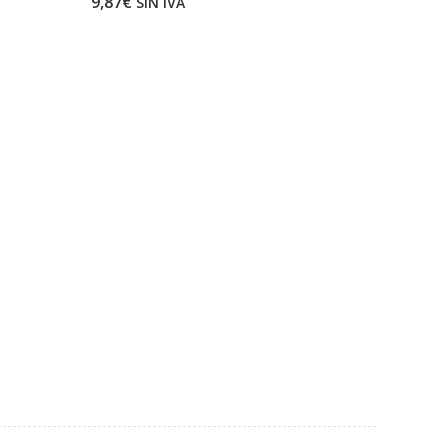
9,87€
SIN IVA