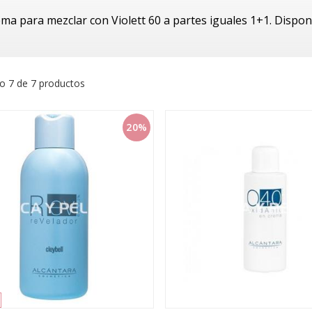
ma para mezclar con Violett 60 a partes iguales 1+1. Disponi
o 7 de 7 productos
20%
o tiene 🎁
roja 100%
odón