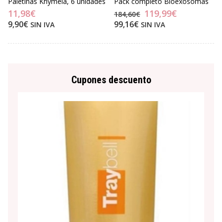
Paletinas Khymeía, 6 unidades
Pack completo Bioexosomas
11,98€
119,99€
184,60€
9,90€
99,16€
SIN IVA
SIN IVA
Cupones descuento