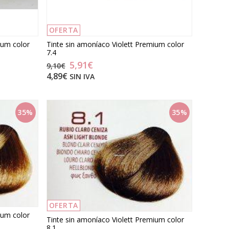
OFERTA
ium color
Tinte sin amoníaco Violett Premium color
7.4
5,91€
9,10€
4,89€
SIN IVA
35%
35%
OFERTA
ium color
Tinte sin amoníaco Violett Premium color
8.1