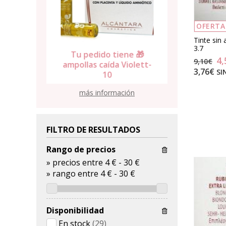
OFERTA
Tinte sin
3.7
Tu pedido tiene 🎁
Tu pedid
ene 🎁
4,
9,10€
ampollas caída Violett-
toalla 
lumen
3,76€
SI
10
alg
más información
FILTRO DE RESULTADOS
Rango de precios
»
precios entre 4 €
-
30 €
»
rango entre
4
€
-
30
€
Disponibilidad
En stock
(29)