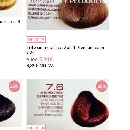
ium color 9
OFERTA
Tinte sin amoníaco Violett Premium color
8.34
5,91€
9,10€
4,89€
SIN IVA
35%
35%
OFERTA