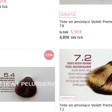
91€
N IVA
OFERTA
Tinte sin amoníaco Violett Prem
7.8
5,91€
9,10€
4,89€
SIN IVA
35%
OFERTA
Tinte sin amoníaco Violett Prem
7.2