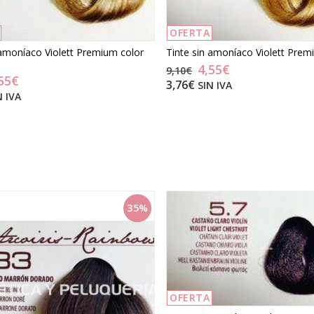
OFERTA
Tinte sin amoníaco Violett Prem
 amoníaco Violett Premium color
4,55€
9,10€
55€
3,76€
SIN IVA
N IVA
35%
OFERTA