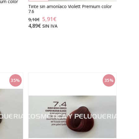
ium color
Tinte sin amoníaco Violett Premium color
7.6
5,91€
9,10€
4,89€
SIN IVA
35%
35%