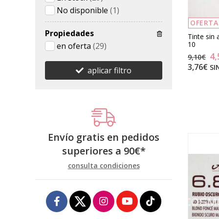
No disponible
(1)
OFERTA
Propiedades
Tinte sin
10
en oferta
(29)
4,
9,10€
3,76€
SI
aplicar filtro
Envío gratis en pedidos
superiores a
90
€
*
consulta condiciones