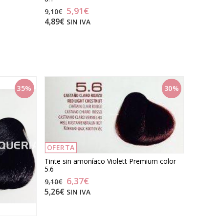
5,91€
9,10€
4,89€
SIN IVA
35%
30%
OFERTA
Tinte sin amoníaco Violett Premium color
5.6
6,37€
9,10€
5,26€
SIN IVA