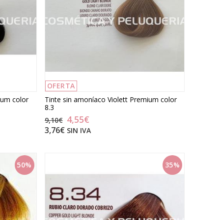
OFERTA
ium color
Tinte sin amoníaco Violett Premium color
8.3
4,55€
9,10€
3,76€
SIN IVA
50%
35%