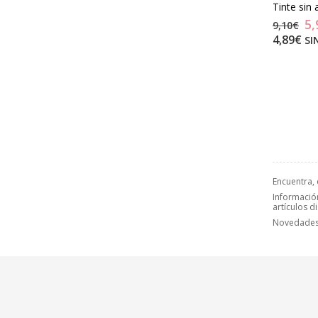
Tinte sin
5,
9,10€
4,89€
SI
Encuentra,
Información
artículos d
Novedades,