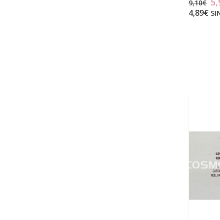
5,
9,10€
4,89€
SI