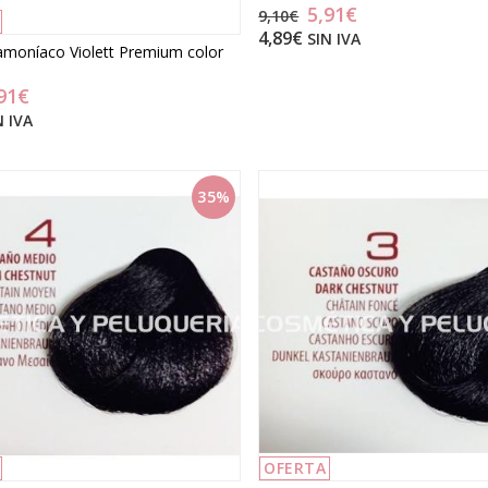
5,91€
9,10€
4,89€
SIN IVA
 amoníaco Violett Premium color
91€
N IVA
35%
OFERTA