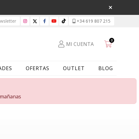
sletter
+34 619 807 215
0
MI CUENTA
ADES
OFERTAS
OUTLET
BLOG
s mañanas