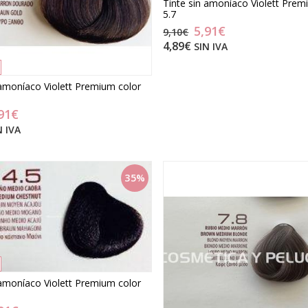
Tinte sin amoníaco Violett Prem
5.7
5,91€
9,10€
4,89€
SIN IVA
 amoníaco Violett Premium color
91€
N IVA
35%
 amoníaco Violett Premium color