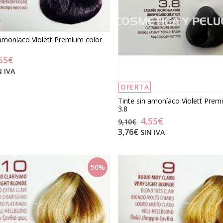
 amoníaco Violett Premium color
o tiene 🎁
55€
roja 100%
N IVA
odón
OFERTA
Tinte sin amoníaco Violett Prem
3.8
4,55€
9,10€
3,76€
SIN IVA
50%