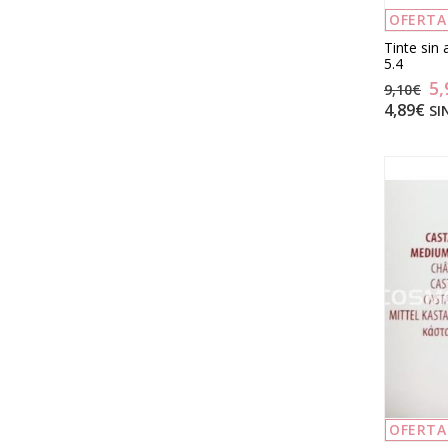
OFERTA
Tinte sin
5.4
5,
9,10€
4,89€
SI
OFERTA