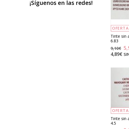
¡Síguenos en las redes!
OFERTA
Tinte sin
6.83
5,
9,10€
4,89€
SI
OFERTA
Tinte sin
4.5