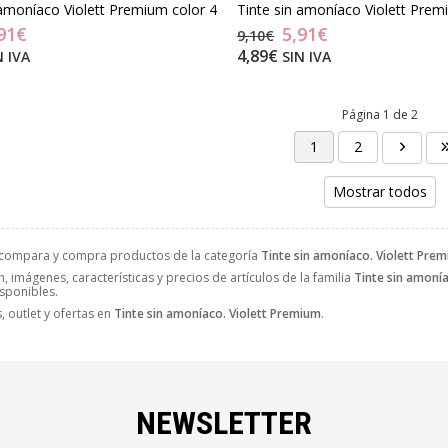
 amoníaco Violett Premium color 4
Tinte sin amoníaco Violett Prem
91€
5,91€
9,10€
4,89€
N IVA
SIN IVA
Página 1 de 2
1
2
Mostrar todos
 compara y compra productos de la categoría
Tinte sin amoníaco. Violett Pre
, imágenes, características y precios de artículos de la familia
Tinte sin amoní
isponibles.
 outlet y ofertas en
Tinte sin amoníaco. Violett Premium
.
NEWSLETTER