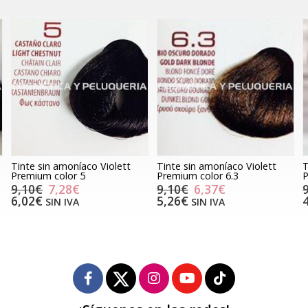
Tinte sin amoníaco Violett
Tinte sin amoníaco Violett
T
Premium color 5
Premium color 6.3
P
9,10€
7,28€
9,10€
6,37€
6,02€
5,26€
SIN IVA
SIN IVA