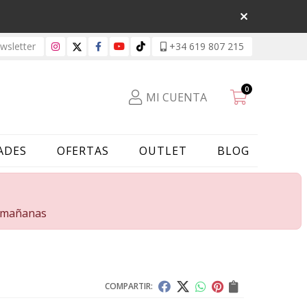
sletter
+34 619 807 215
0
MI CUENTA
ADES
OFERTAS
OUTLET
BLOG
s mañanas
COMPARTIR: