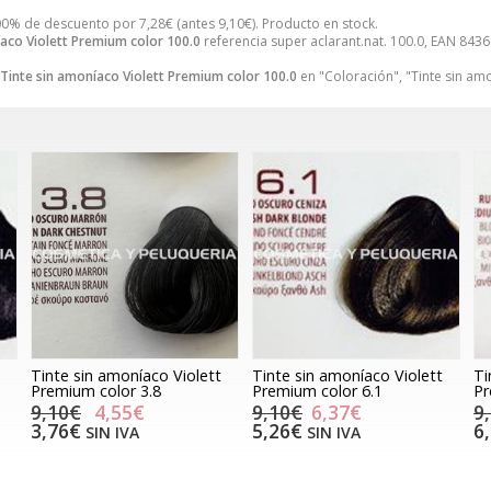
00% de descuento por
7,28
€
(antes
9,10
€
). Producto en stock.
íaco Violett Premium color 100.0
referencia super aclarant.nat. 100.0, EAN 843
Tinte sin amoníaco Violett Premium color 100.0
en "Coloración", "Tinte sin am
Tinte sin amoníaco Violett
Tinte sin amoníaco Violett
Ti
Premium color 3.8
Premium color 6.1
Pr
9,10€
4,55€
9,10€
6,37€
9
3,76€
5,26€
6
SIN IVA
SIN IVA