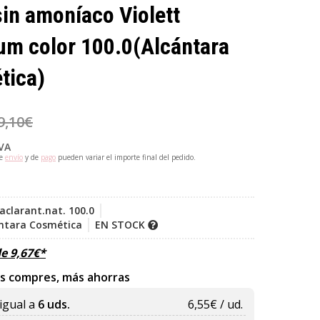
sin amoníaco Violett
um color 100.0
(Alcántara
tica)
9,10
€
IVA
de
envío
y de
pago
pueden variar el importe final del pedido.
aclarant.nat. 100.0
ntara Cosmética
EN STOCK
de
9,67
€
*
s compres, más ahorras
igual a
6 uds.
6,55
€ / ud.