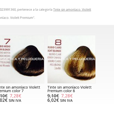
6023991360, pertenece a la categoría
Tinte sin amoníaco. Violett
oníaco. Violett Premium".
nte sin amoníaco Violett
Tinte sin amoníaco Violett
emium color 7
Premium color 8
,10€
7,28€
9,10€
7,28€
,02€
6,02€
SIN IVA
SIN IVA