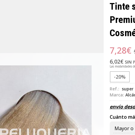
Tinte 
Premi
Cosmé
7,28
€
6,02
€
SIN 
Las modalidades 
-20%
Ref.:
super 
Marca:
Alcá
envío des
Cuánto má
Mayor o 