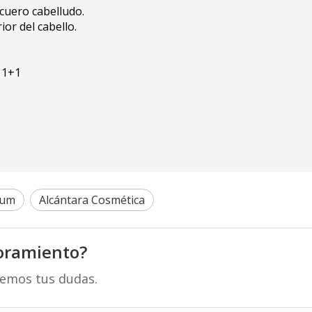
 cuero cabelludo.
ior del cabello.
 1+1
ium
Alcántara Cosmética
oramiento?
remos tus dudas.