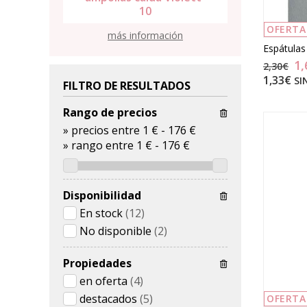
lumen
10
alg
OFERTA
más información
Espátulas
1,
2,30€
1,33€
SI
FILTRO DE RESULTADOS
Rango de precios
»
precios entre 1 €
-
176 €
»
rango entre
1
€
-
176
€
Disponibilidad
En stock
(12)
No disponible
(2)
Propiedades
en oferta
(4)
destacados
(5)
OFERTA