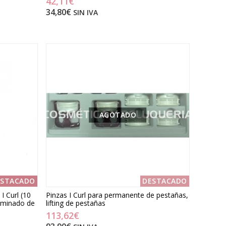
42,11€
34,80€
SIN IVA
AGOTADO
ESTACADO
DESTACADO
 Curl (10
Pinzas I Curl para permanente de pestañas,
laminado de
lifting de pestañas
113,62€