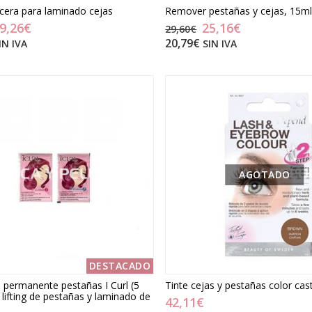
, cera para laminado cejas
Remover pestañas y cejas, 15ml
9,26€
25,16€
29,60€
20,79€
IN IVA
SIN IVA
AGOTADO
DESTACADO
permanente pestañas I Curl (5
Tinte cejas y pestañas color cas
 lifting de pestañas y laminado de
42,11€