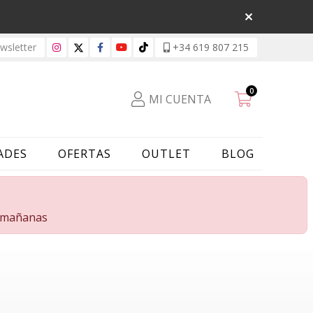
sletter
+34 619 807 215
0
MI CUENTA
ADES
OFERTAS
OUTLET
BLOG
s mañanas