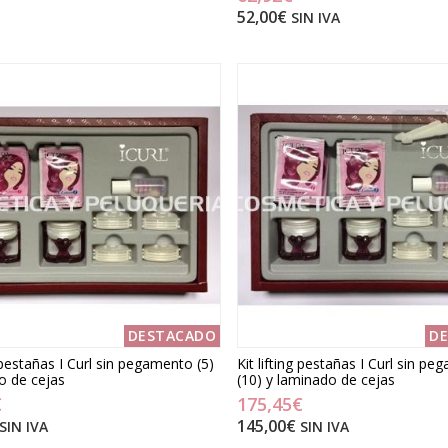
52,00€
SIN IVA
DESTACADO
D
g pestañas I Curl sin pegamento (5)
Kit lifting pestañas I Curl sin p
o de cejas
(10) y laminado de cejas
€
175,45€
145,00€
SIN IVA
SIN IVA