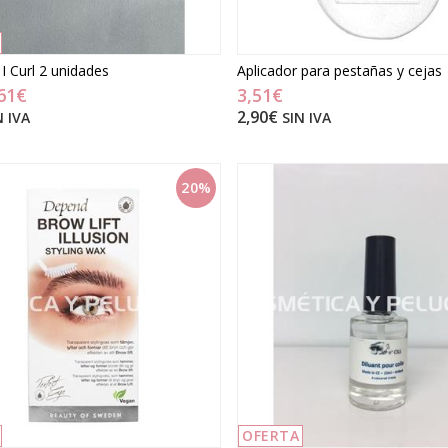
odón
 I Curl 2 unidades
Aplicador para pestañas y cejas
61€
3,51€
2,90€
N IVA
SIN IVA
20%
OFERTA