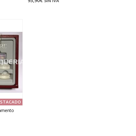
93,90€
SIN IVA
ESTACADO
egamento