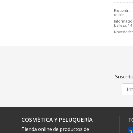
Encuentra,
online.
Información
belleza
. 14
Novedades,
Suscríbe
COSMÉTICA Y PELUQUERÍA
F
Tienda online de productos de