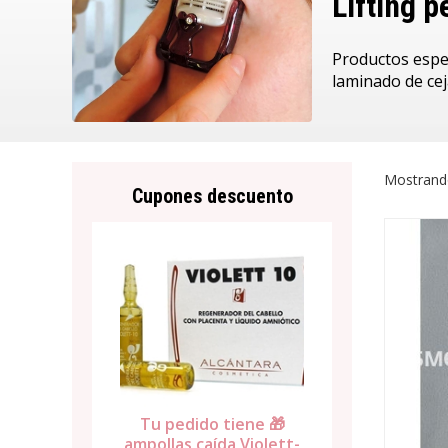
Lifting p
Productos espec
laminado de ceja
Mostrand
Cupones descuento
Tu pedido tiene 🎁
Tu pedid
ene 🎁
ampollas caída Violett-
toalla 