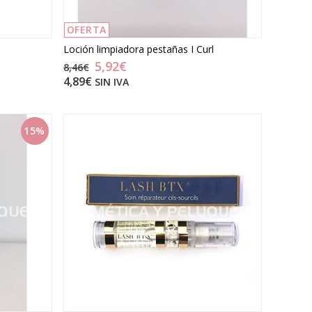
OFERTA
Loción limpiadora pestañas I Curl
5,92€
8,46€
4,89€
SIN IVA
15%