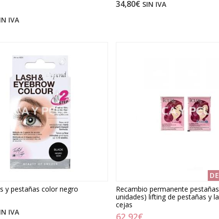
34,80€
SIN IVA
IN IVA
D
as y pestañas color negro
Recambio permanente pestañas I
unidades) lifting de pestañas y 
cejas
IN IVA
62,92€