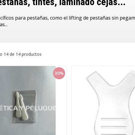
estañas, tintes, laminado cejas...
íficos para pestañas, como el lifting de pestañas sin pegam
s...
o 14 de 14 productos
30%
o tiene 🎁
roja 100%