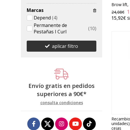
Brow lift
Marcas
1
24,08€
Depend
(4)
15,92€
S
Permanente de
(10)
Pestañas I Curl
aplicar filtro
Envío gratis en pedidos
superiores a
90
€
*
consulta condiciones
Recambio 
unidades)
cejas