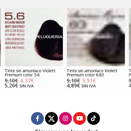
Tinte sin amoníaco Violett
Tinte sin amoníaco Violett
T
Premium color 5.6
Premium color 6.83
P
9,10€
6,37€
9,10€
5,91€
5,26€
4,89€
SIN IVA
SIN IVA