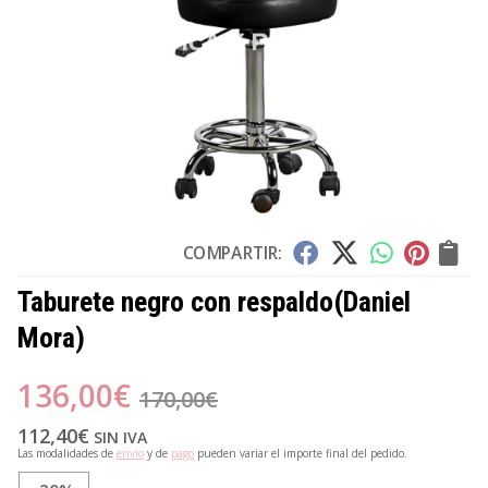
COMPARTIR:
Taburete negro con respaldo
(Daniel
Mora)
136,00
€
170,00
€
112,40
€
SIN IVA
Las modalidades de
envío
y de
pago
pueden variar el importe final del pedido.