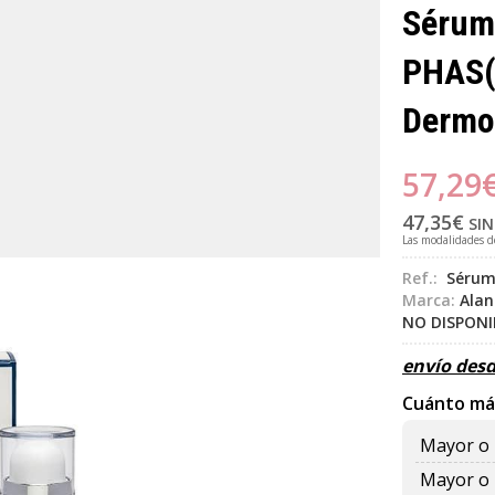
Sérum 
PHAS
Dermo
57,29
47,35
€
SIN
Las modalidades 
Ref.:
Sérum
Marca:
Alan
NO DISPON
envío des
Cuánto má
Mayor o 
Mayor o 