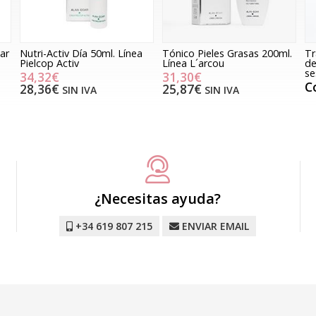
ar
Nutri-Activ Día 50ml. Línea
Tónico Pieles Grasas 200ml.
Tr
Pielcop Activ
Línea L´arcou
de
se
34,32€
31,30€
C
28,36€
25,87€
SIN IVA
SIN IVA
¿Necesitas ayuda?
+34 619 807 215
ENVIAR EMAIL