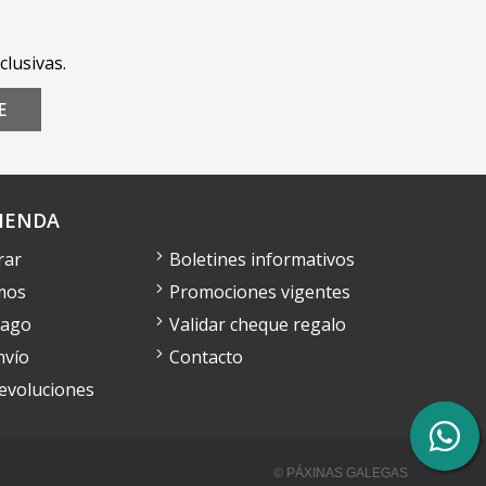
clusivas.
E
IENDA
rar
Boletines informativos
mos
Promociones vigentes
pago
Validar cheque regalo
nvío
Contacto
devoluciones
© PÁXINAS GALEGAS