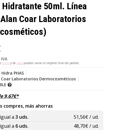
Hidratante 50ml. Línea
(Alan Coar Laboratorios
cosméticos)
€
 IVA
de
envío
y de
pago
pueden variar el importe final del pedido.
 Hidra PHAS
 Coar Laboratorios Dermocosméticos
IBLE
de
9,67
€
*
s compres, más ahorras
igual a
3 uds.
51,56
€ / ud.
igual a
6 uds.
48,70
€ / ud.