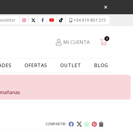
sletter
+34 619 807 215
0
MI CUENTA
ADES
OFERTAS
OUTLET
BLOG
s mañanas
COMPARTIR: