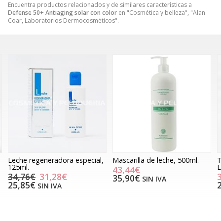
Encuentra productos relacionados y de similares características a
Defense 50+ Antiaging solar con color
en "Cosmética y belleza", "Alan
Coar, Laboratorios Dermocosméticos".
Leche regeneradora especial,
Mascarilla de leche, 500ml.
T
125ml.
L
43,44€
34,76€
31,28€
35,90€
SIN IVA
25,85€
SIN IVA