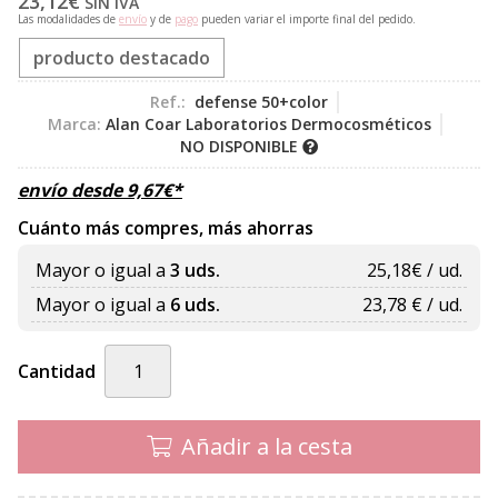
23,12
€
SIN IVA
Las modalidades de
envío
y de
pago
pueden variar el importe final del pedido.
producto destacado
Ref.:
defense 50+color
Marca:
Alan Coar Laboratorios Dermocosméticos
NO DISPONIBLE
envío desde
9,67
€
*
Cuánto más compres, más ahorras
Mayor o igual a
3 uds.
25,18
€ / ud.
Mayor o igual a
6 uds.
23,78
€ / ud.
Cantidad
Añadir a la cesta