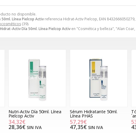
oducto no disponible.
a 50ml. Línea Pielcop Activ
referencia Hidrat-Activ Pielcop, EAN 8432666050279,
ocosméticos
(39).
Hidrat-Activ Día 50ml. Línea Pielcop Activ
en "Cosmética y belleza", "Alan Coar
Nutri-Activ Día 50ml. Línea
Sérum Hidratante 50ml.
Tó
Pielcop Activ
Línea PHAS
´a
34,32€
57,29€
5
28,36€
47,35€
4
SIN IVA
SIN IVA