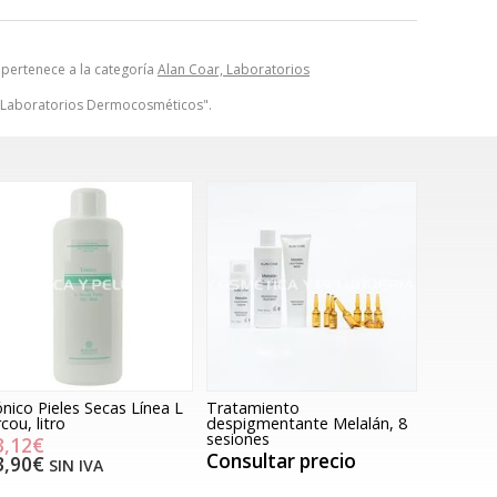
 pertenece a la categoría
Alan Coar, Laboratorios
, Laboratorios Dermocosméticos".
nico Pieles Secas Línea L
Tratamiento
rcou, litro
despigmentante Melalán, 8
sesiones
3,12€
Consultar precio
3,90€
SIN IVA