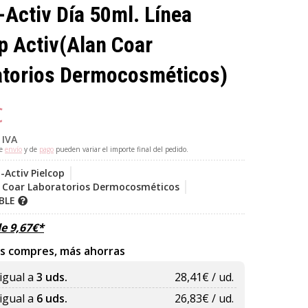
-Activ Día 50ml. Línea
p Activ
(Alan Coar
atorios Dermocosméticos)
€
 IVA
de
envío
y de
pago
pueden variar el importe final del pedido.
-Activ Pielcop
 Coar Laboratorios Dermocosméticos
IBLE
de
9,67
€
*
s compres, más ahorras
igual a
3 uds.
28,41
€ / ud.
igual a
6 uds.
26,83
€ / ud.