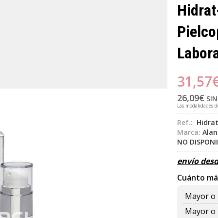
Hidrat
Pielco
Labor
31,57
26,09
€
SIN
Las modalidades 
Ref.:
Hidrat
Marca:
Alan
NO DISPON
envío des
Cuánto má
Mayor o 
Mayor o 