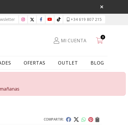
sletter
+34 619 807 215
0
MI CUENTA
ADES
OFERTAS
OUTLET
BLOG
s mañanas
COMPARTIR: