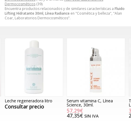
Dermocosméticos
(39).
Encuentra productos relacionados y de similares características a
Fluido
Lifting Hidratante 30ml, Línea Radiance
en "Cosmética y belleza", "Alan
Coar, Laboratorios Dermocosméticos".
Leche regeneradora litro
Serum vitamina C, Línea
T
Science, 30ml.
L
Consultar precio
57,29€
47,35€
SIN IVA