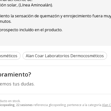
ión solar, (Línea Aminoalán).
amiento la sensación de quemazón y enrojecimiento fuera mu
inutos.
rospecto incluído en el producto.
osméticos
Alan Coar Laboratorios Dermocosméticos
oramiento?
remos tus dudas.
ducto en stock.
icopeeling, 22 sesiones
referencia glicopeeling, pertenece a la categoría
Alan 