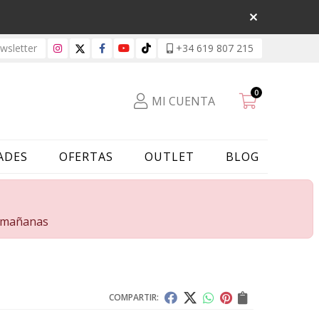
sletter
+34 619 807 215
0
MI CUENTA
ADES
OFERTAS
OUTLET
BLOG
s mañanas
COMPARTIR: