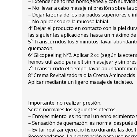
– Extender de forma homogénea y con suavidad
– No llevar a cabo masaje ni presión sobre la z
– Dejar la zona de los párpados superiores e infe
– No aplicar sobre la mucosa labial.
4º Dejar el producto en contacto con la piel d
las siguientes aplicaciones hasta un máximo de
5º Transcurridos los 5 minutos, lavar abundan
quemazón.
6º Glicopeeling Nº2. Aplicar 2 cc. (según la ex
hemos utilizado para el) sin masajear y sin pre
7º Transcurrido el tiempo, lavar abundantement
8º Crema Revitalizadora o la Crema Aminoacids 
Aplicar mediante un ligero masaje de tecleteo.
Importante:
no realizar presión.
Serán normales los siguientes efectos:
– Enrojecimiento: es normal un enrojecimiento tr
– Sensación de quemazón: es normal después de la
– Evitar realizar ejercicio físico durante las dos
Recomendamos: La prescripción para uso persona