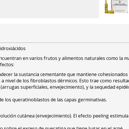
idroxiácidos
encuentran en varios frutos y alimentos naturales como la man
efectos:
andecer la sustancia cementante que mantiene cohesionados l
 a nivel de los fibroblastos dérmicos. Esto trae como result
(arrugas superficiales, envejecimiento), y la sequedad epidé
n de los queratinoblastos de las capas germinativas.
olución cutánea (envejecimiento). El efecto peeling estimula 
o sobre el exceso de queratina que tiene lugar en el acné.