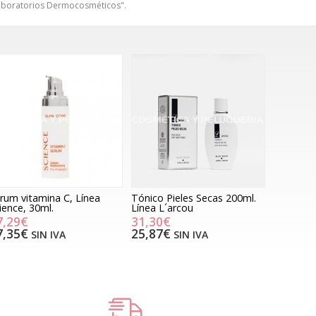
Laboratorios Dermocosméticos".
rum vitamina C, Línea
Tónico Pieles Secas 200ml.
ience, 30ml.
Línea L´arcou
7,29€
31,30€
7,35€
25,87€
SIN IVA
SIN IVA