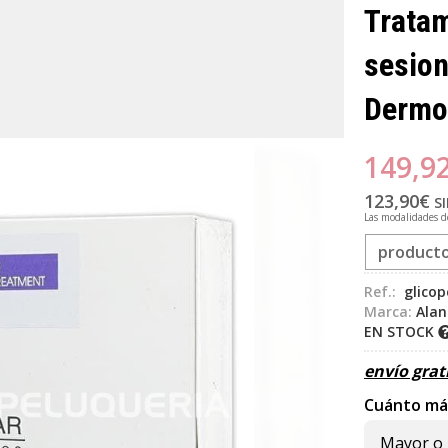
Tratam
sesio
Dermo
149,9
123,90
€
SI
Las modalidades 
product
Ref.:
glicop
Marca:
Alan
EN STOCK
envío grat
Cuánto má
Mayor o 