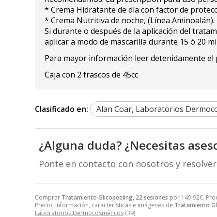
* Crema Hidratante de día con factor de protecc
* Crema Nutritiva de noche, (Línea Aminoalán).
Si durante o después de la aplicación del trat
aplicar a modo de mascarilla durante 15 ó 20 m
Para mayor información leer detenidamente el p
Caja con 2 frascos de 45cc
Clasificado en:
Alan Coar, Laboratorios Dermoc
¿Alguna duda? ¿Necesitas ases
Ponte en contacto con nosotros y resolve
Comprar
Tratamiento Glicopeeling, 22 sesiones
por
149,92
€
. Pro
Precio, información, características e imágenes de
Tratamiento Gl
Laboratorios Dermocosméticos
(39).