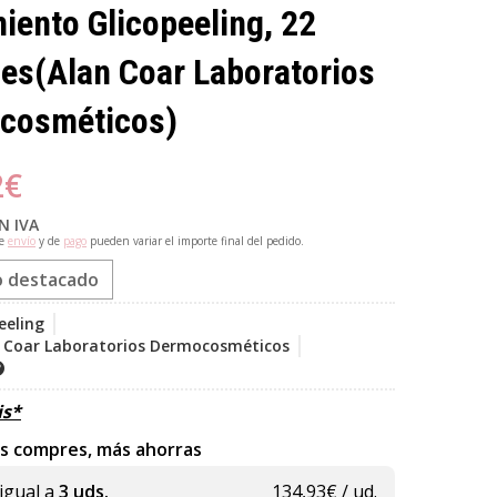
iento Glicopeeling, 22
nes
(Alan Coar Laboratorios
cosméticos)
2
€
N IVA
de
envío
y de
pago
pueden variar el importe final del pedido.
o destacado
eeling
 Coar Laboratorios Dermocosméticos
is*
s compres, más ahorras
igual a
3 uds.
134,93
€ / ud.