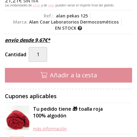
21,21
€
SIN IVA
Las modalidades de
envío
y de
pago
pueden variar el importe final del pedido.
Ref.:
alan pekas 125
Marca:
Alan Coar Laboratorios Dermocosméticos
EN STOCK
envío desde
9,67
€
*
Cantidad
Añadir a la cesta
Cupones aplicables
Tu pedido tiene 🎁 toalla roja
100% algodón
más información