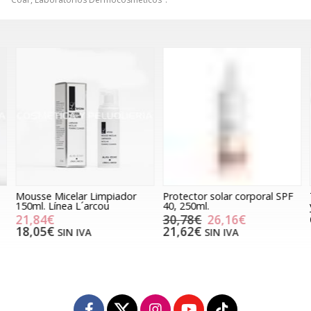
Mousse Micelar Limpiador
Protector solar corporal SPF
T
150ml. Línea L´arcou
40, 250ml.
y
21,84€
30,78€
26,16€
18,05€
21,62€
SIN IVA
SIN IVA