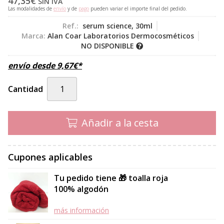
47,35
€
SIN IVA
Las modalidades de
envío
y de
pago
pueden variar el importe final del pedido.
Ref.:
serum science, 30ml
Marca:
Alan Coar Laboratorios Dermocosméticos
NO DISPONIBLE
envío desde
9,67
€
*
Cantidad
Añadir a la cesta
Cupones aplicables
Tu pedido tiene 🎁 toalla roja
100% algodón
más información