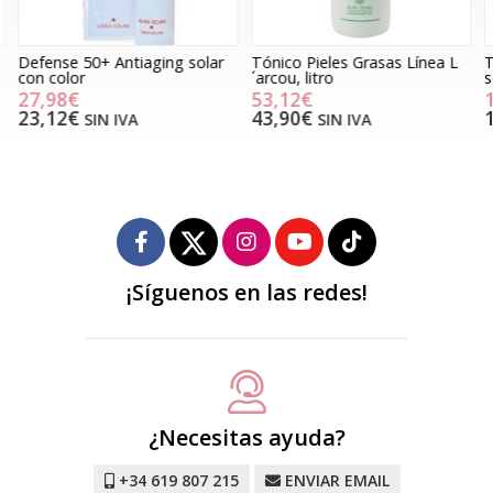
Defense 50+ Antiaging solar
Tónico Pieles Grasas Línea L
T
con color
´arcou, litro
s
27,98€
53,12€
23,12€
43,90€
SIN IVA
SIN IVA
¡Síguenos en las redes!
¿Necesitas ayuda?
+34 619 807 215
ENVIAR EMAIL