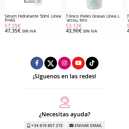
Sérum Hidratante 50ml. Línea
Tónico Pieles Grasas Línea L
T
PHAS
´arcou, litro
´
57,29€
53,12€
47,35€
43,90€
SIN IVA
SIN IVA
¡Síguenos en las redes!
¿Necesitas ayuda?
+34 619 807 215
ENVIAR EMAIL