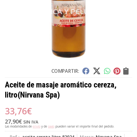
COMPARTIR:
Aceite de masaje aromático cereza,
litro
(Nirvana Spa)
33,76
€
27,90
€
SIN IVA
Las modalidades de
envío
y de
pago
pueden variar el importe final del pedido.
Ref.:
aceite cereza litro 82024
Marca:
Nirvana Spa