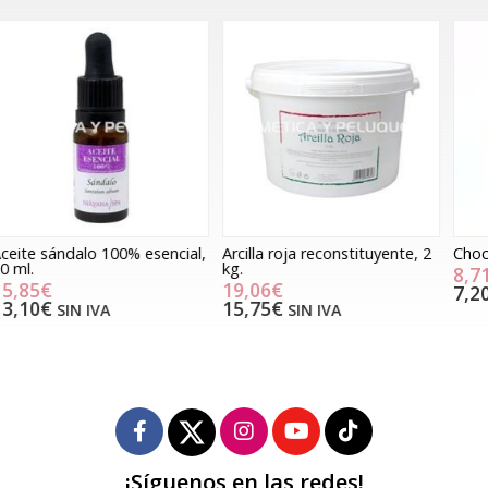
,
Arcilla roja reconstituyente, 2
Chocolate shower gel, 250ml.
P
kg.
8,71€
19,06€
7,20€
SIN IVA
15,75€
SIN IVA
¡Síguenos en las redes!