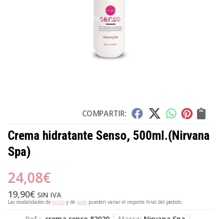
COMPARTIR:
Crema hidratante Senso, 500ml.
(Nirvana
Spa)
24,08
€
19,90
€
SIN IVA
Las modalidades de
envío
y de
pago
pueden variar el importe final del pedido.
Ref.:
crema senso 82020
Marca:
Nirvana Spa