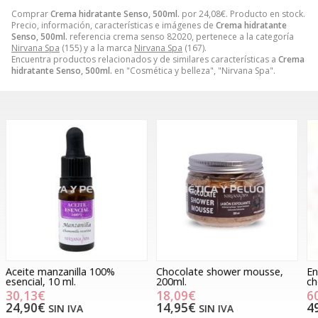
Comprar
Crema hidratante Senso, 500ml.
por
24,08
€
. Producto en stock.
Precio, información, características e imágenes de
Crema hidratante
Senso, 500ml.
referencia crema senso 82020, pertenece a la categoría
Nirvana Spa
(155) y a la marca
Nirvana Spa
(167).
Encuentra productos relacionados y de similares características a
Crema
hidratante Senso, 500ml.
en "Cosmética y belleza", "Nirvana Spa".
Chocolate shower mousse,
Envoltura mousse hot
G
200ml.
chocolate, 1 kg.
f
18,09€
60,20€
14,95€
49,75€
SIN IVA
SIN IVA