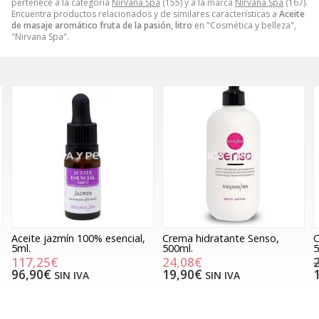
pertenece a la categoría
Nirvana Spa
(155) y a la marca
Nirvana Spa
(167).
Encuentra productos relacionados y de similares características a
Aceite
de masaje aromático fruta de la pasión, litro
en "Cosmética y belleza",
"Nirvana Spa".
Aceite jazmín 100% esencial,
Crema hidratante Senso,
C
5ml.
500ml.
5
117,25€
24,08€
96,90€
19,90€
SIN IVA
SIN IVA