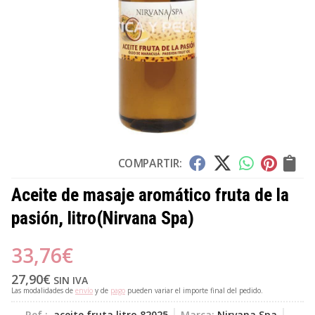
COMPARTIR:
Aceite de masaje aromático fruta de la
pasión, litro
(Nirvana Spa)
33,76
€
27,90
€
SIN IVA
Las modalidades de
envío
y de
pago
pueden variar el importe final del pedido.
Ref.:
aceite fruta litro 82025
Marca:
Nirvana Spa