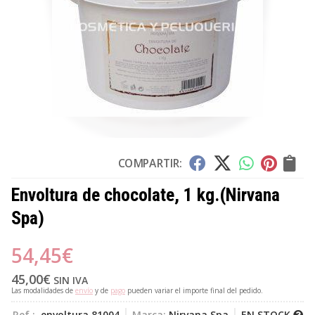
COMPARTIR:
Envoltura de chocolate, 1 kg.
(Nirvana
Spa)
54,45
€
45,00
€
SIN IVA
Las modalidades de
envío
y de
pago
pueden variar el importe final del pedido.
Ref.:
envoltura 81004
Marca:
Nirvana Spa
EN STOCK