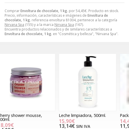
Comprar
Envoltura de chocolate, 1 kg.
por
54,45
€
. Producto en stock.
Precio, información, características e imágenes de
Envoltura de
chocolate, 1 kg.
referencia envoltura 81004, pertenece a la categoría
Nirvana Spa
(155) y a la marca
Nirvana Spa
(167).
Encuentra productos relacionados y de similares características a
Envoltura de chocolate, 1 kg.
en "Cosmética y belleza", "Nirvana Spa".
Leche limpiadora, 500ml.
Pack limpieza facial Manzanilla
P
1
15,90€
14,46€
13,14€
11,95€
SIN IVA
SIN IVA