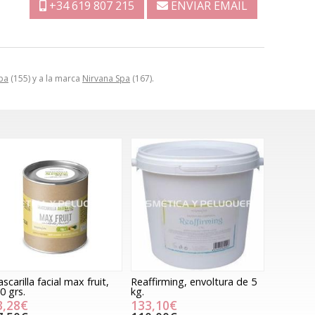
+34 619 807 215
ENVIAR EMAIL
pa
(155) y a la marca
Nirvana Spa
(167).
scarilla facial max fruit,
Reaffirming, envoltura de 5
0 grs.
kg.
3,28€
133,10€