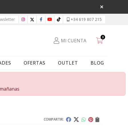
sletter
+34 619 807 215
0
MI CUENTA
ADES
OFERTAS
OUTLET
BLOG
s mañanas
COMPARTIR: