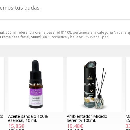
remos tus dudas.
.
al, 500ml.
referencia crema base ref 81108, pertenece a la categoría
Nirvana S
Crema base facial, 500ml.
en "Cosmética y belleza", "Nirvana Spa".
co
Aceite sándalo 100%
Ambientador Mikado
Ma
esencial, 10 ml.
Serenity 100ml.
25
15,85€
19,48€
3