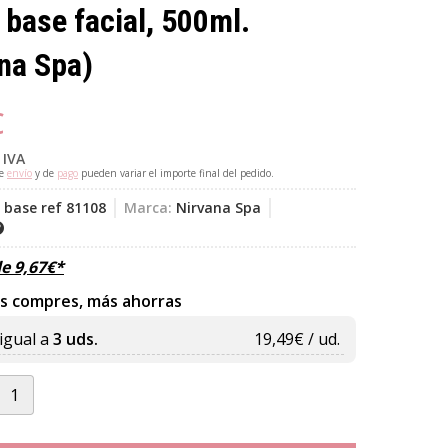
base facial, 500ml.
na Spa)
€
 IVA
de
envío
y de
pago
pueden variar el importe final del pedido.
 base ref 81108
Marca:
Nirvana Spa
de
9,67
€
*
s compres, más ahorras
igual a
3 uds.
19,49
€ / ud.