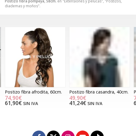
Postizo fibra pompeya, 58cm.
en "Extensiones y pelucas", "Postizos,
diademas y moños".
Postizo fibra afrodita, 60cm.
Postizo fibra casandra, 40cm.
P
74,90€
49,90€
61,90€
41,24€
SIN IVA
SIN IVA