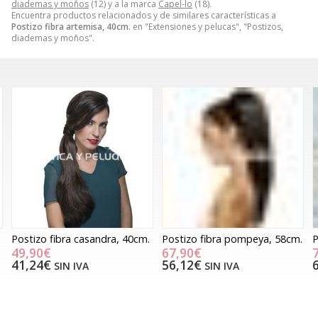
diademas y moños
(12) y a la marca
Capel-lo
(18).
Encuentra productos relacionados y de similares características a
Postizo fibra artemisa, 40cm.
en "Extensiones y pelucas", "Postizos,
diademas y moños".
Postizo fibra casandra, 40cm.
Postizo fibra pompeya, 58cm.
P
49,90€
67,90€
41,24€
56,12€
SIN IVA
SIN IVA