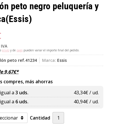
ón peto negro peluquería y
ca
(Essis)
€
 IVA
de
envío
y de
pago
pueden variar el importe final del pedido.
lón peto ref.41234
Marca:
Essis
de
9,67
€
*
s compres, más ahorras
igual a
3 uds.
43,34
€ / ud.
igual a
6 uds.
40,94
€ / ud.
Cantidad