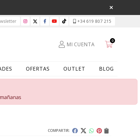
sletter
+34 619 807 215
0
MI CUENTA
ADES
OFERTAS
OUTLET
BLOG
s mañanas
COMPARTIR: