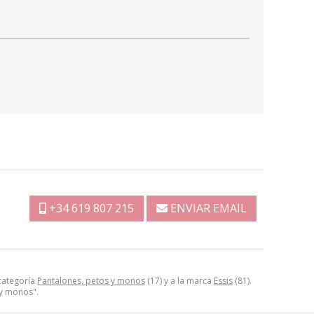
+34 619 807 215
ENVIAR EMAIL
 categoría
Pantalones, petos y monos
(17) y a la marca
Essis
(81).
 y monos".