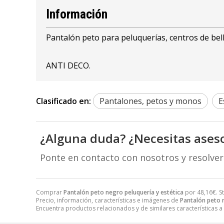
Información
Pantalón peto para peluquerías, centros de bell
ANTI DECO.
Clasificado en:
Pantalones, petos y monos
E
¿Alguna duda? ¿Necesitas ases
Ponte en contacto con nosotros y resolve
Comprar
Pantalón peto negro peluquería y estética
por
48,16
€
. 
Precio, información, características e imágenes de
Pantalón peto n
Encuentra productos relacionados y de similares características a