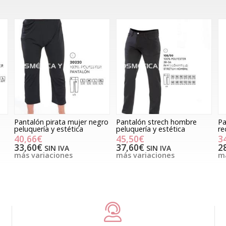
Pantalón pirata mujer negro
Pantalón strech hombre
Pa
peluquería y estética
peluquería y estética
re
40,66€
45,50€
3
33,60€
37,60€
2
SIN IVA
SIN IVA
más variaciones
más variaciones
má