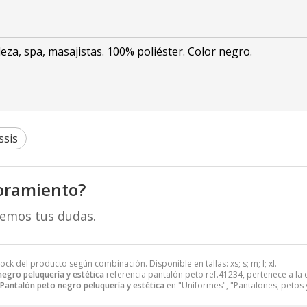
eza, spa, masajistas. 100% poliéster. Color negro.
ssis
oramiento?
remos tus dudas.
Stock del producto según combinación. Disponible en tallas: xs; s; m; l; xl.
egro peluquería y estética
referencia pantalón peto ref.41234, pertenece a la
Pantalón peto negro peluquería y estética
en "Uniformes", "Pantalones, petos