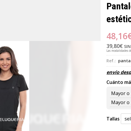
Pantal
estéti
48,16
39,80
€
SIN
Las modalidades 
Ref.:
panta
envío des
Cuánto má
Mayor o 
Mayor o 
Tallas