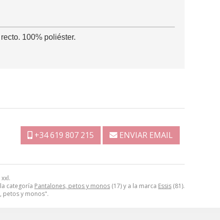
 recto. 100% poliéster.
+34 619 807 215
ENVIAR EMAIL
xxl.
 la categoría
Pantalones, petos y monos
(17) y a la marca
Essis
(81).
, petos y monos".