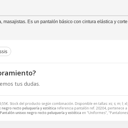
, masajistas. Es un pantalón básico con cintura elástica y corte
ssis
oramiento?
remos tus dudas.
9,55
€
. Stock del producto según combinación. Disponible en tallas: xs; s; m; l; xl; 
 negro recto peluquería y estética
referencia pantalón ref. 20204, pertenece a
Pantalón unisex negro recto peluquería y estética
en "Uniformes", "Pantalones