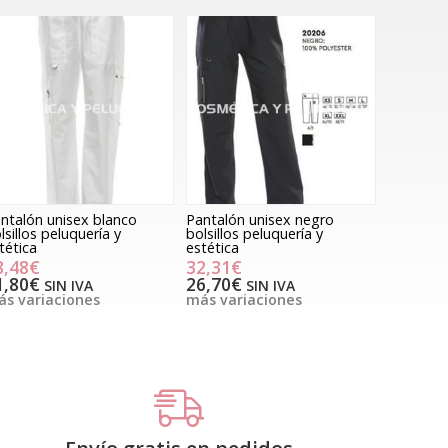
ntalón unisex blanco
Pantalón unisex negro
lsillos peluquería y
bolsillos peluquería y
tética
estética
8,48€
32,31€
1,80€
26,70€
SIN IVA
SIN IVA
s variaciones
más variaciones