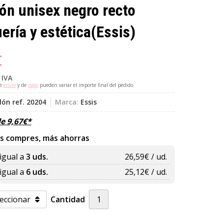
ón unisex negro recto
ería y estética
(Essis)
€
 IVA
de
envío
y de
pago
pueden variar el importe final del pedido.
ón ref. 20204
Marca:
Essis
de
9,67
€
*
s compres, más ahorras
igual a
3 uds.
26,59
€ / ud.
igual a
6 uds.
25,12
€ / ud.
Cantidad