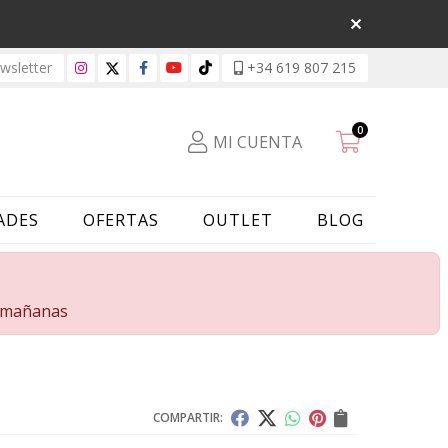
sletter
+34 619 807 215
0
MI CUENTA
ADES
OFERTAS
OUTLET
BLOG
s mañanas
COMPARTIR: