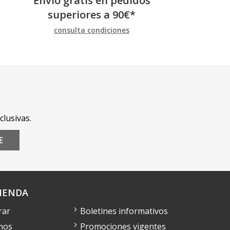
Envío gratis en pedidos
superiores a
90
€
*
consulta condiciones
clusivas.
E
IENDA
rar
Boletines informativos
mos
Promociones vigentes