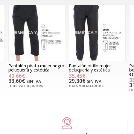
Pantalón pirata mujer negro
Pantalón pitillo mujer
Pa
peluquería y estética
peluquería y estética
bo
es
40,66€
35,45€
3
33,60€
29,30€
SIN IVA
SIN IVA
3
más variaciones
más variaciones
má