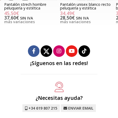
Pantalón strech hombre
Pantalón unisex blanco recto
P
peluquería y estética
peluquería y estética
b
45,50€
34,49€
37,60€
28,50€
SIN IVA
SIN IVA
más variaciones
más variaciones
m
¡Síguenos en las redes!
¿Necesitas ayuda?
+34 619 807 215
ENVIAR EMAIL