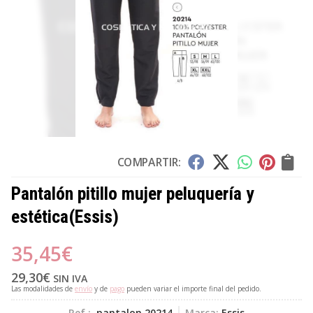
COMPARTIR:
Pantalón pitillo mujer peluquería y
estética
(Essis)
35,45
€
29,30
€
SIN IVA
Las modalidades de
envío
y de
pago
pueden variar el importe final del pedido.
Ref.:
pantalon 20214
Marca:
Essis