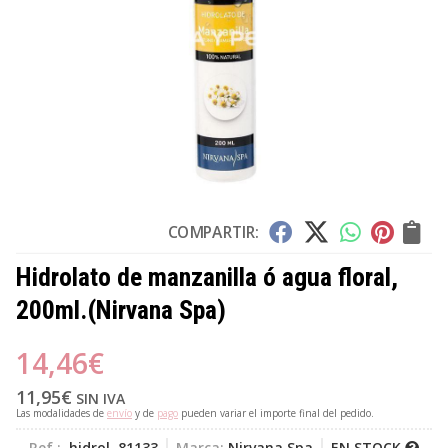
COMPARTIR:
Hidrolato de manzanilla ó agua floral,
200ml.
(Nirvana Spa)
14,46
€
11,95
€
SIN IVA
Las modalidades de
envío
y de
pago
pueden variar el importe final del pedido.
Ref.:
hidrol. 81133
Marca:
Nirvana Spa
EN STOCK