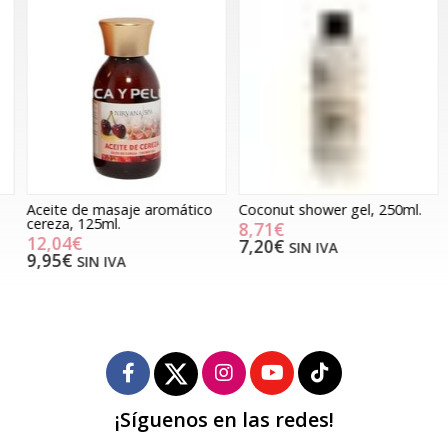
Aceite de masaje aromático
Coconut shower gel, 250ml.
C
cereza, 125ml.
1
8,71€
12,04€
7,20€
SIN IVA
9,95€
SIN IVA
¡Síguenos en las redes!