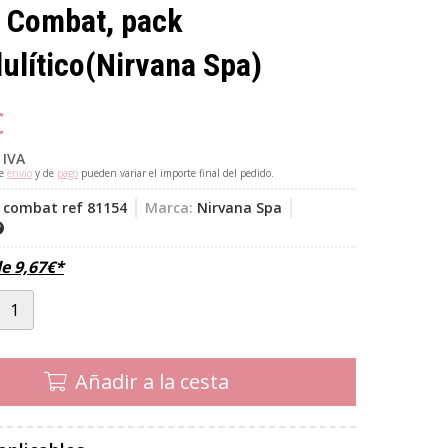
t Combat, pack
lulítico
(Nirvana Spa)
€
 IVA
de
envío
y de
pago
pueden variar el importe final del pedido.
t combat ref 81154
Marca:
Nirvana Spa
de
9,67
€
*
Añadir a la cesta