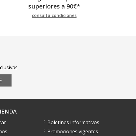
superiores a
90
€
*
consulta condiciones
clusivas.
E
IENDA
rar
Boletines informativos
mos
Promociones vigentes