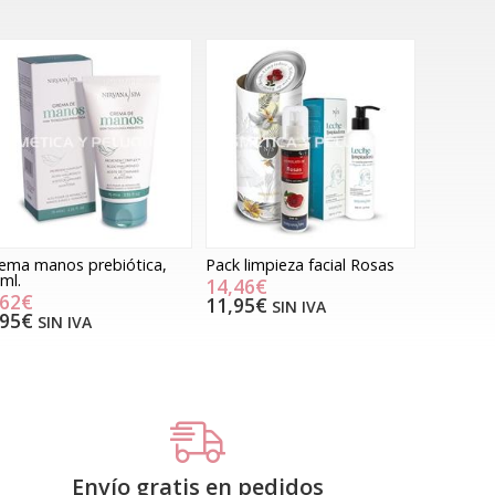
ema manos prebiótica,
Pack limpieza facial Rosas
ml.
14,46€
,62€
11,95€
SIN IVA
,95€
SIN IVA
Envío gratis en pedidos