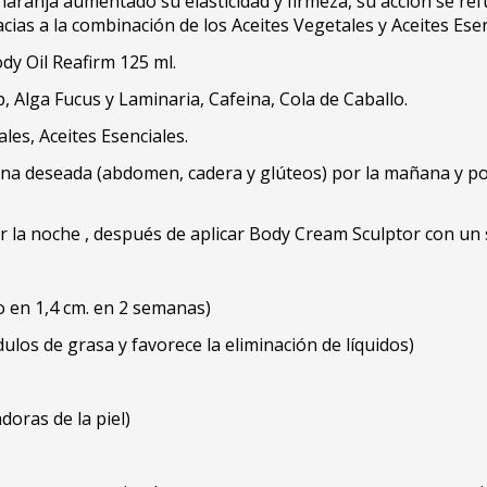
aranja aumentado su elasticidad y firmeza, su acción se ref
as a la combinación de los Aceites Vegetales y Aceites Esenc
dy Oil Reafirm 125 ml.
 Alga Fucus y Laminaria, Cafeina, Cola de Caballo.
les, Aceites Esenciales.
na deseada (abdomen, cadera y glúteos) por la mañana y por
r la noche , después de aplicar Body Cream Sculptor con un
o en 1,4 cm. en 2 semanas)
ulos de grasa y favorece la eliminación de líquidos)
oras de la piel)