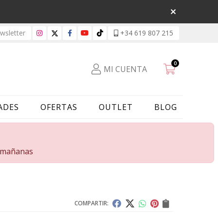
sletter
+34 619 807 215
0
MI CUENTA
ADES
OFERTAS
OUTLET
BLOG
s mañanas
COMPARTIR: