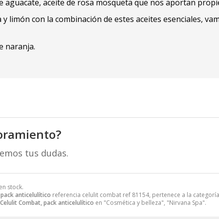
de aguacate, aceite de rosa mosqueta que nos aportan propied
ia y limón con la combinación de estes aceites esenciales, v
e naranja.
oramiento?
remos tus dudas.
en stock.
pack anticelulítico
referencia celulit combat ref 81154, pertenece a la categorí
Celulit Combat, pack anticelulítico
en "Cosmética y belleza", "Nirvana Spa".