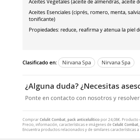
Aceites Vegetales (aceite de almendras, aceite 
Aceites Esenciales (ciprés, romero, menta, salv
tonificante)
Propiedades: reduce, reafirma y atenua la piel d
Clasificado en:
Nirvana Spa
Nirvana Spa
¿Alguna duda? ¿Necesitas ases
Ponte en contacto con nosotros y resolve
Comprar
Celulit Combat, pack anticelulítico
por
24,08
€
. Producto 
Precio, información, características e imágenes de
Celulit Combat, 
Encuentra productos relacionados y de similares características a