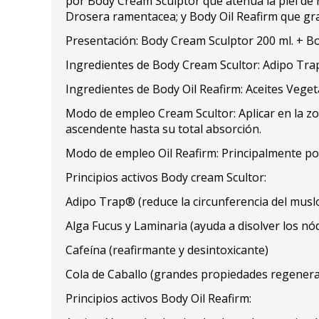
por Body Cream Sculptor que atenúa la piel de n
Drosera ramentacea; y Body Oil Reafirm que graci
Presentación: Body Cream Sculptor 200 ml. + Bo
Ingredientes de Body Cream Scultor: Adipo Trap,
Ingredientes de Body Oil Reafirm: Aceites Vegeta
Modo de empleo Cream Scultor: Aplicar en la zo
ascendente hasta su total absorción.
Modo de empleo Oil Reafirm: Principalmente po
Principios activos Body cream Scultor:
Adipo Trap® (reduce la circunferencia del musl
Alga Fucus y Laminaria (ayuda a disolver los nód
Cafeína (reafirmante y desintoxicante)
Cola de Caballo (grandes propiedades regenerad
Principios activos Body Oil Reafirm: