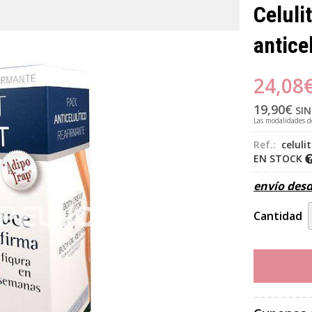
Celuli
antice
24,08
19,90
€
SIN
Las modalidades 
Ref.:
celuli
EN STOCK
envío des
Cantidad