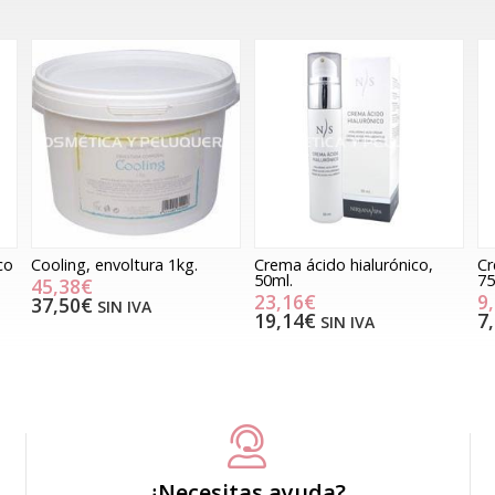
co
Cooling, envoltura 1kg.
Crema ácido hialurónico,
Cr
50ml.
75
45,38€
23,16€
9
37,50€
SIN IVA
19,14€
7
SIN IVA
¿Necesitas ayuda?