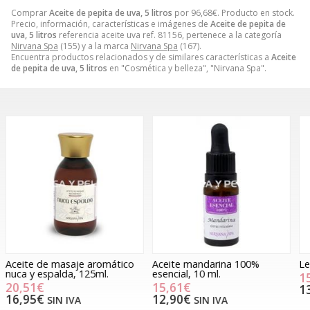
Comprar
Aceite de pepita de uva, 5 litros
por
96,68
€
. Producto en stock.
Precio, información, características e imágenes de
Aceite de pepita de
uva, 5 litros
referencia aceite uva ref. 81156, pertenece a la categoría
Nirvana Spa
(155) y a la marca
Nirvana Spa
(167).
Encuentra productos relacionados y de similares características a
Aceite
de pepita de uva, 5 litros
en "Cosmética y belleza", "Nirvana Spa".
Aceite mandarina 100%
Leche limpiadora, 500ml.
P
esencial, 10 ml.
15,90€
15,61€
13,14€
SIN IVA
12,90€
SIN IVA