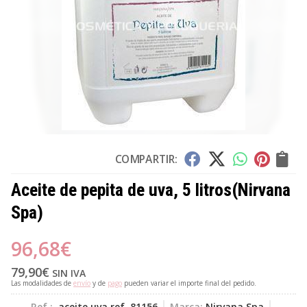
COMPARTIR:
Aceite de pepita de uva, 5 litros
(Nirvana
Spa)
96,68
€
79,90
€
SIN IVA
Las modalidades de
envío
y de
pago
pueden variar el importe final del pedido.
Ref.:
aceite uva ref. 81156
Marca:
Nirvana Spa