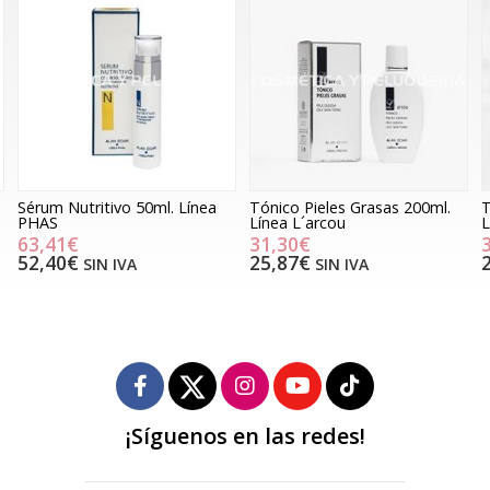
Sérum Nutritivo 50ml. Línea
Tónico Pieles Grasas 200ml.
T
PHAS
Línea L´arcou
L
63,41€
31,30€
52,40€
25,87€
SIN IVA
SIN IVA
¡Síguenos en las redes!