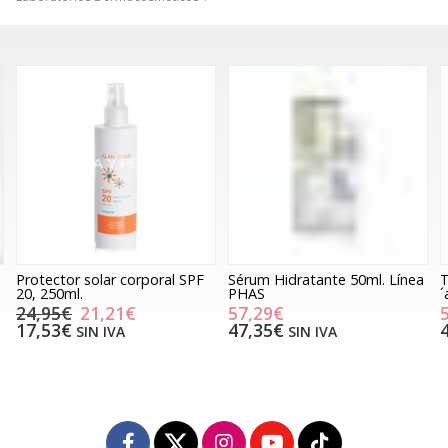
Protector solar corporal SPF
Sérum Hidratante 50ml. Línea
T
20, 250ml.
PHAS
´
24,95€
21,21€
57,29€
17,53€
47,35€
SIN IVA
SIN IVA