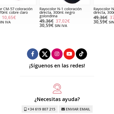
Rayocolor N-1 coloración
Rayocolor N-3 coloración
R
directa, 300ml. negro
directa, 300ml. moreno café
d
golondrina
o
49,36€
37,02€
49,36€
37,02€
30,59€
SIN IVA
30,59€
SIN IVA
¡Síguenos en las redes!
¿Necesitas ayuda?
+34 619 807 215
ENVIAR EMAIL