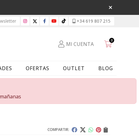
sletter
+34 619 807 215
0
MI CUENTA
ADES
OFERTAS
OUTLET
BLOG
s mañanas
COMPARTIR: