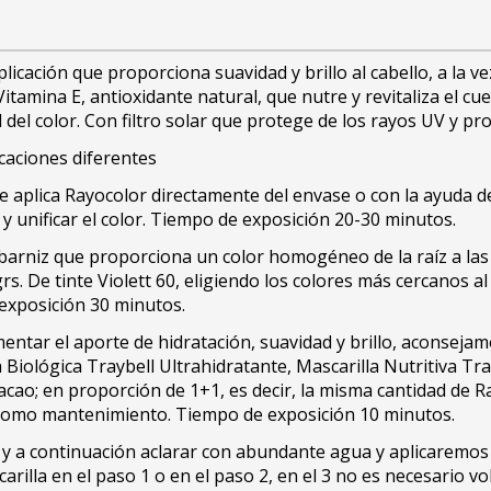
licación que proporciona suavidad y brillo al cabello, a la 
itamina E, antioxidante natural, que nutre y revitaliza el c
el color. Con filtro solar que protege de los rayos UV y pro
caciones diferentes
se aplica Rayocolor directamente del envase o con la ayuda d
l y unificar el color. Tiempo de exposición 20-30 minutos.
barniz que proporciona un color homogéneo de la raíz a las p
rs. De tinte Violett 60, eligiendo los colores más cercanos a
exposición 30 minutos.
ntar el aporte de hidratación, suavidad y brillo, aconsejam
 Biológica Traybell Ultrahidratante, Mascarilla Nutritiva Tr
cao; en proporción de 1+1, es decir, la misma cantidad de R
como mantenimiento. Tiempo de exposición 10 minutos.
 y a continuación aclarar con abundante agua y aplicaremos 
rilla en el paso 1 o en el paso 2, en el 3 no es necesario vol