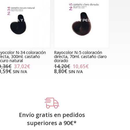
yocolor N-34 coloración
Rayocolor N-5 coloración
recta, 300ml. castaño
directa, 70ml. castaño claro
curo natural
dorado
9,36€
37,02€
14,20€
10,65€
0,59€
8,80€
SIN IVA
SIN IVA
Envío gratis en pedidos
superiores a
90
€
*