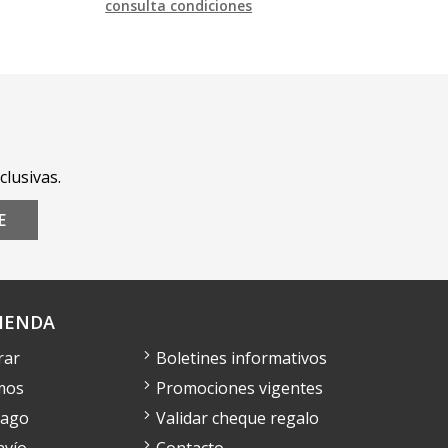
consulta condiciones
clusivas.
E
IENDA
rar
Boletines informativos
mos
Promociones vigentes
pago
Validar cheque regalo
nvío
Contacto