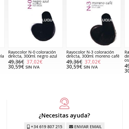
Rayocolor N-0 coloración
Rayocolor N-3 coloración
Ra
ela
directa, 300ml. negro azul
directa, 300ml. moreno café
di
os
49,36€
37,02€
49,36€
37,02€
4
30,59€
30,59€
SIN IVA
SIN IVA
3
¿Necesitas ayuda?
+34 619 807 215
ENVIAR EMAIL