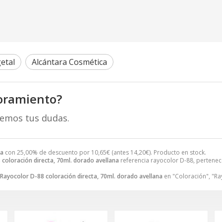
etal
Alcántara Cosmética
oramiento?
remos tus dudas.
na
con 25,00% de descuento por
10,65
€
(antes
14,20
€
). Producto en stock.
coloración directa, 70ml. dorado avellana
referencia rayocolor D-88, pertenec
Rayocolor D-88 coloración directa, 70ml. dorado avellana
en "Coloración", "Ra