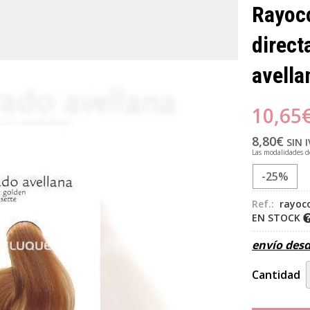
Rayoco
direct
avella
10,65
8,80
€
SIN 
Las modalidades 
-25%
Ref.:
rayoc
EN STOCK
envío des
Cantidad