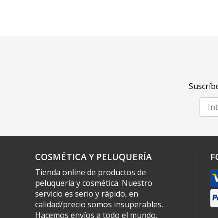
Suscríbe
COSMÉTICA Y PELUQUERÍA
F
Tienda online de productos de
peluquería y cosmética. Nuestro
servicio es serio y rápido, en
calidad/precio somos insuperables.
Hacemos envíos a todo el mundo.