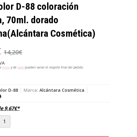
lor D-88 coloración
a, 70ml. dorado
na
(Alcántara Cosmética)
€
14,20
€
IVA
de
envío
y de
pago
pueden variar el importe final del pedido.
olor D-88
Marca:
Alcántara Cosmética
de
9,67
€
*