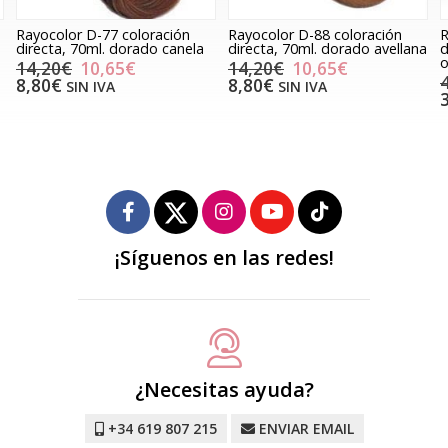
Rayocolor D-77 coloración
Rayocolor D-88 coloración
R
directa, 70ml. dorado canela
directa, 70ml. dorado avellana
d
o
14,20€
10,65€
14,20€
10,65€
8,80€
8,80€
SIN IVA
SIN IVA
¡Síguenos en las redes!
¿Necesitas ayuda?
+34 619 807 215
ENVIAR EMAIL