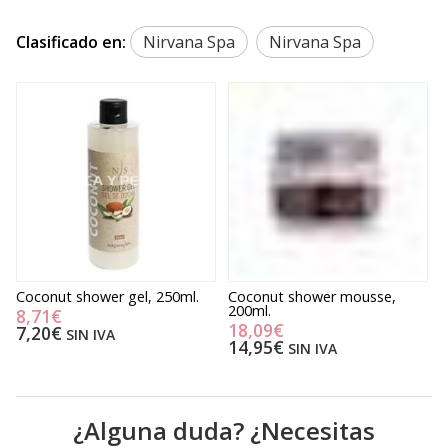
Clasificado en:
Nirvana Spa
Nirvana Spa
Coconut shower gel, 250ml.
Coconut shower mousse,
P
200ml.
1
8,71€
18,09€
7,20€
SIN IVA
14,95€
SIN IVA
¿Alguna duda? ¿Necesitas