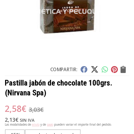
COMPARTIR:
Pastilla jabón de chocolate 100grs.
(Nirvana Spa)
2,58
€
3,03
€
2,13
€
SIN IVA
Las modalidades de
envío
y de
pago
pueden variar el importe final del pedido.