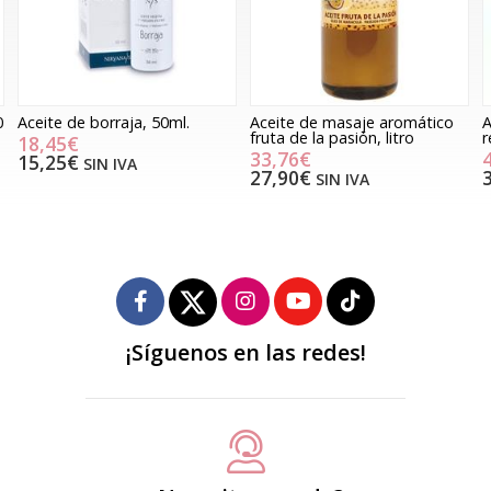
0
Aceite de borraja, 50ml.
Aceite de masaje aromático
A
fruta de la pasión, litro
r
18,45€
33,76€
15,25€
SIN IVA
27,90€
SIN IVA
¡Síguenos en las redes!