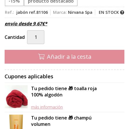
-15%
producto destacado
Ref.:
jabón ref.81106
Marca:
Nirvana Spa
EN STOCK
envío desde
9,67
€
*
Cantidad
Añadir a la cesta
Cupones aplicables
Tu pedido tiene 🎁 toalla roja
100% algodón
más información
Tu pedido tiene 🎁 champú
volumen