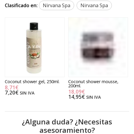
Clasificado en:
Nirvana Spa
Nirvana Spa
Coconut shower gel, 250ml.
Coconut shower mousse,
P
200ml.
1
8,71€
18,09€
7,20€
SIN IVA
14,95€
SIN IVA
¿Alguna duda? ¿Necesitas
asesoramiento?