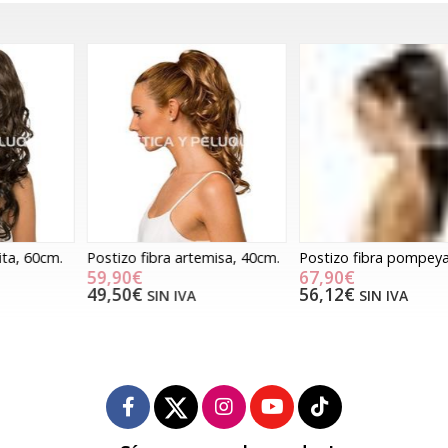
Postizo fibra artemisa, 40cm.
Postizo fibra pompeya, 58cm.
P
59,90€
67,90€
49,50€
56,12€
SIN IVA
SIN IVA