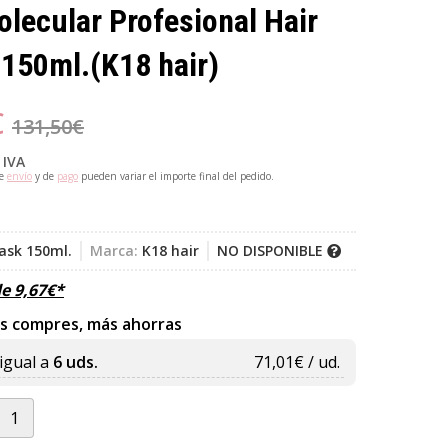
lecular Profesional Hair
 150ml.
(K18 hair)
€
131,50
€
 IVA
de
envío
y de
pago
pueden variar el importe final del pedido.
ask 150ml.
Marca:
K18 hair
NO DISPONIBLE
de
9,67
€
*
s compres, más ahorras
igual a
6 uds.
71,01
€ / ud.