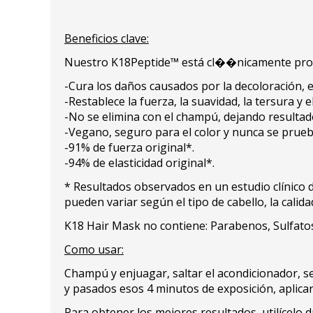
Beneficios clave:
Nuestro K18Peptide™ está cl��nicamente proba
-Cura los daños causados por la decoloración, el 
-Restablece la fuerza, la suavidad, la tersura y 
-No se elimina con el champú, dejando resulta
-Vegano, seguro para el color y nunca se prueb
-91% de fuerza original*.
-94% de elasticidad original*.
* Resultados observados en un estudio clínico 
pueden variar según el tipo de cabello, la calidad 
K18 Hair Mask no contiene: Parabenos, Sulfatos,
Como usar:
Champú y enjuagar, saltar el acondicionador, se
y pasados esos 4 minutos de exposición, aplica
Para obtener los mejores resultados, utilícelo