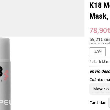
K18 Mo
Mask,
78,90
65,21
€
SIN
Las modalidades 
-40%
Ref.:
k18 m
envío des
Cuánto má
Mayor o 
Cantidad