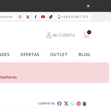
sletter
+34 619 807 215
0
MI CUENTA
ADES
OFERTAS
OUTLET
BLOG
s mañanas
COMPARTIR: