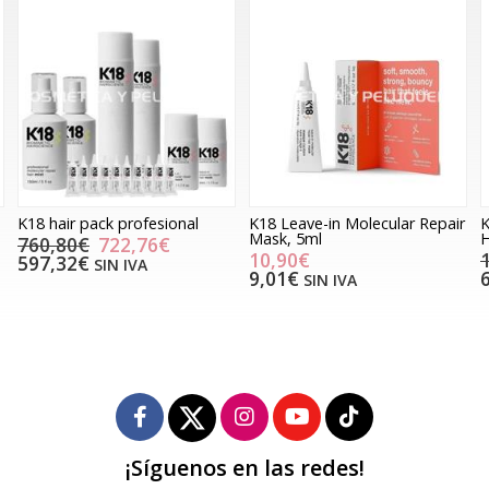
K18 hair pack profesional
K18 Leave-in Molecular Repair
K
Mask, 5ml
H
760,80€
722,76€
10,90€
597,32€
SIN IVA
9,01€
SIN IVA
¡Síguenos en las redes!