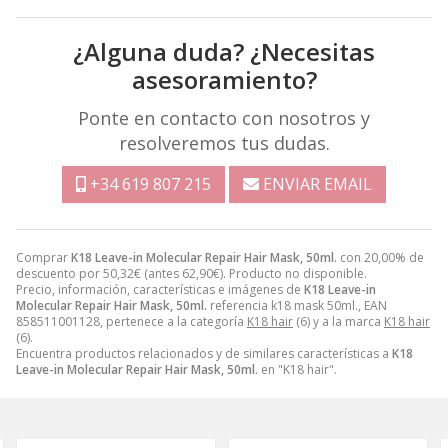
¿Alguna duda? ¿Necesitas
asesoramiento?
Ponte en contacto con nosotros y
resolveremos tus dudas.
+34 619 807 215
ENVIAR EMAIL
Comprar
K18 Leave-in Molecular Repair Hair Mask, 50ml.
con 20,00% de
descuento por
50,32
€
(antes
62,90
€
). Producto no disponible.
Precio, información, características e imágenes de
K18 Leave-in
Molecular Repair Hair Mask, 50ml.
referencia k18 mask 50ml., EAN
858511001128, pertenece a la categoría
K18 hair
(6) y a la marca
K18 hair
(6).
Encuentra productos relacionados y de similares características a
K18
Leave-in Molecular Repair Hair Mask, 50ml.
en "K18 hair".