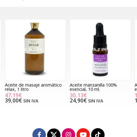
Aceite manzanilla 100%
Aceite patchouli 100%
B
esencial, 10 ml.
esencial, 10 ml.
30,13€
16,82€
24,90€
13,90€
SIN IVA
SIN IVA