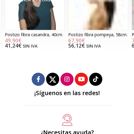
Postizo fibra casandra, 40cm.
Postizo fibra pompeya, 58cm.
P
49,90€
67,90€
41,24€
56,12€
SIN IVA
SIN IVA
¡Síguenos en las redes!
¿Necesitas ayuda?