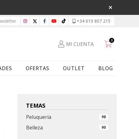
sletter
+34 619 807 215
0
MI CUENTA
ADES
OFERTAS
OUTLET
BLOG
TEMAS
Peluquería
98
Belleza
90