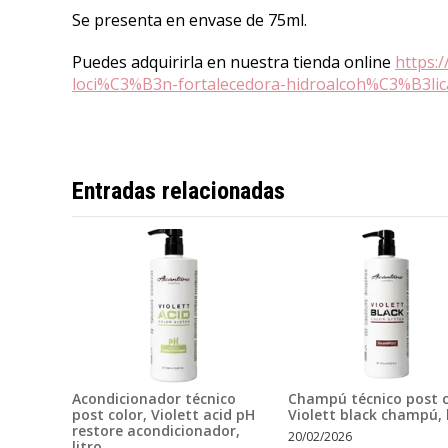
Se presenta en envase de 75ml.
Puedes adquirirla en nuestra tienda online
https:
loci%C3%B3n-fortalecedora-hidroalcoh%C3%B3li
Entradas relacionadas
Acondicionador técnico
Champú técnico post c
post color, Violett acid pH
Violett black champú, l
restore acondicionador,
20/02/2026
litro