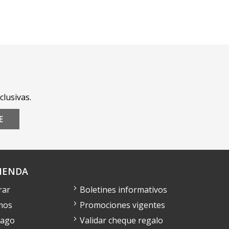
clusivas.
E
IENDA
rar
Boletines informativos
mos
Promociones vigentes
pago
Validar cheque regalo