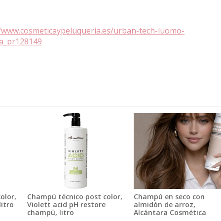
//www.cosmeticaypeluqueria.es/urban-tech-luomo-
ca_pr128149
olor,
Champú técnico post color,
Champú en seco con
itro
Violett acid pH restore
almidón de arroz,
champú, litro
Alcántara Cosmética