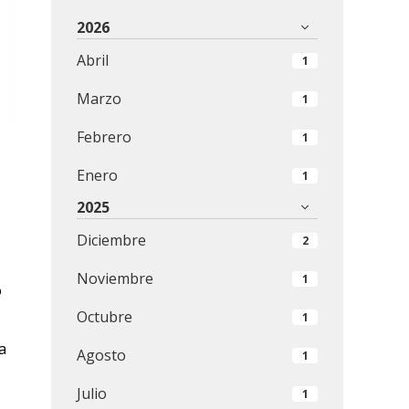
2026
Abril
1
Marzo
1
Febrero
1
Enero
1
2025
Diciembre
2
Noviembre
1
o
Octubre
1
a
Agosto
1
Julio
1