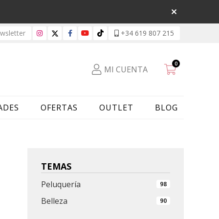
sletter
+34 619 807 215
0
MI CUENTA
ADES
OFERTAS
OUTLET
BLOG
TEMAS
Peluquería
98
Belleza
90