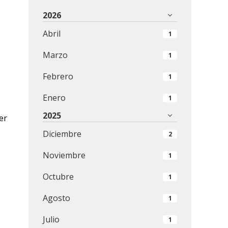
2026
Abril
1
Marzo
1
Febrero
1
Enero
1
2025
er
Diciembre
2
Noviembre
1
Octubre
1
Agosto
1
Julio
1