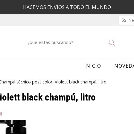
HACEMOS ENVÍOS A TODO EL MUNDO
New
Buscar
INICIO
NOVED
Champú técnico post color, Violett black champú, litro
olett black champú, litro
a