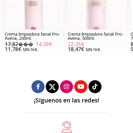
Crema limpiadora facial Pro-
Crema limpiadora facial Pro-
G
Avena, 200ml.
Avena, 500ml.
7
17,82���
14,26€
22,35€
11,78€
18,47€
SIN IVA
SIN IVA
¡Síguenos en las redes!